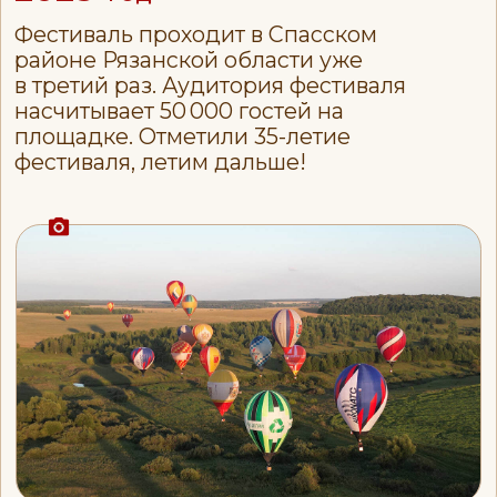
новые смыслы
Фестиваль даёт возможность
познакомиться с уникальной
профессией пилота аэростата и
увидеть мир с высоты с новых
ракурсов. Это не просто
зрелище — это приглашение
взглянуть на жизнь по-новому,
обрести новые смыслы и
ценности.
СПОНСОРСКИЕ
ПАКЕТЫ — 2026
Скачать