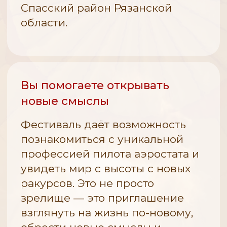
Фестиваля 2026 под л
Срок изготовления
компании Генеральног
комплекта (оболочка +
корзина) — от 2-х месяцев.
Возможность учредить
собственные призы л
воздухоплавателям Ф
Указание логотипа на номерах
2026.
(70×70см), размещённых
на гондолах аэростатов:
не менее 10% площади.
Размещение логотипа
Генерального спонсор
ссылкой на главной с
Полёт для представителей
сайта Фестиваля в ра
Генерального спонсора: до 2
«Спонсоры и партнёры
человек на каждый полёт
заключения договора 
в период Фестиваля.
текущего календарног
Размещение логотипа
в официальном буклете
Фестиваля — на обложке
Размещение логотипа
и в общем списке спонсоров.
на пресс-воле в зоне
телепоказа на меропр
Предоставление места для
создания брендированной
Устное упоминание