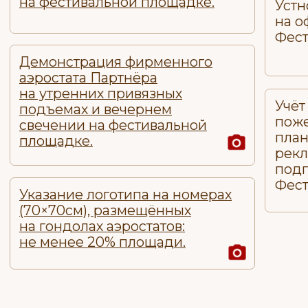
Фестиваля — на одной странице
Размещение логотипа
и в общем списке спонсоров.
на пресс-воле в зоне
телепоказа на меропр
Устное упоминание С
Предоставление места для
на официальных меро
создания брендированной
Фестиваля 2026.
зоны Спонсора
на фестивальной площадке.
СТАТУС: УЧАСТНИК
ПРОЕКТА
Спонсорский взнос:
750 000 ₽
Реализация всех опций
возможна при заключении