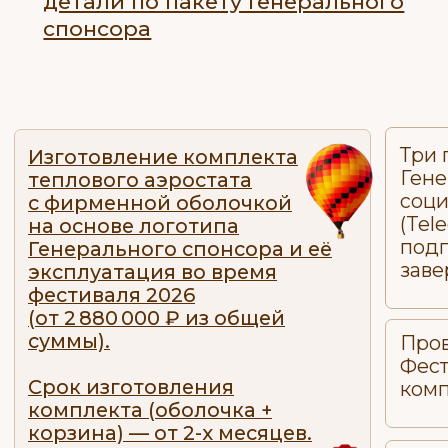
на гондолах аэростатов:
не менее 5% площади.
Размещение логотипа
Участника проекта с а
ссылкой на главной с
Полёт для представителей
сайта Фестиваля в раз
Участника проекта:
«Спонсоры и партнёр
2 человека один раз
с момента заключения
за весь Фестиваль.
до конца текущего ка
года.
Размещение логотипа
в официальном буклете
Размещение логотипа
Фестиваля — в общем списке
на пресс-воле в зоне
спонсоров.
телепоказа на меропр
Предоставление места 10м
Устное упоминание Уч
x 10м для создания
проекта на официаль
брендированной зоны
мероприятиях Фестива
Участника проекта
на фестивальной площадке.