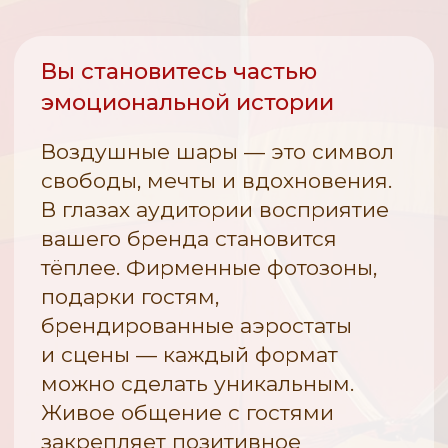
Фестиваля 2026 под л
комплекта (оболочка +
компании Партнёра.
корзина) — от 2-х месяцев.
Возможность учредить
Право «вето» (эксклюзивное
собственные призы л
право) на присутствие других
воздухоплавателям Ф
компаний в сфере деятельности
2026.
Партнёра.
Размещение логотипа
Полёт для представителей
Партнёра с активной 
Партнёра: до 2 человек
на главной странице с
на каждый полёт в период
Фестиваля в разделе
Фестиваля.
и партнёры» с момент
заключения договора 
текущего календарног
Размещение логотипа
в официальном буклете
Фестиваля — на обложке
и в общем списке спонсоров.
Размещение логотипа
на пресс-воле в зоне
телепоказа на меропр
Предоставление места для
создания брендированной
зоны Партнёра