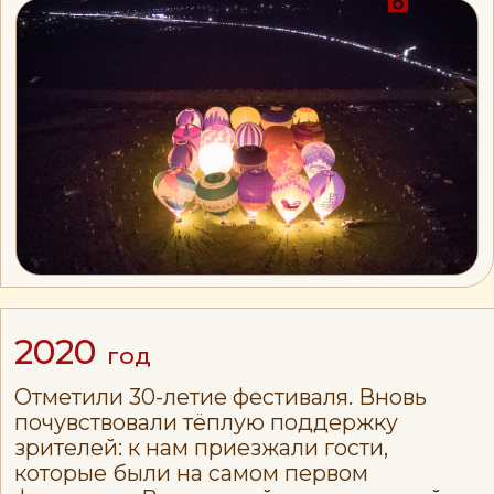
2024
год
Фестиваль собирает рекордную
аудиторию за все годы проведения —
75 000 гостей и стал лауреатом Первой
Премии в сфере креативных
индустрий Рязанской области.
Мы победили в номинации «Рязанский
бренд. События».