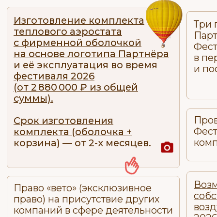
СТАТУС: СПОНСОР
Спонсорский взнос:
2 200 000 ₽
Реализация всех опций
возможна при заключении
договора
до 20.06.2026
Оставить заявку
и обсудить
детали по пакету Спонсора
Две публикации с уп
Изготовление
Спонсора в социальны
рекламного полотнища