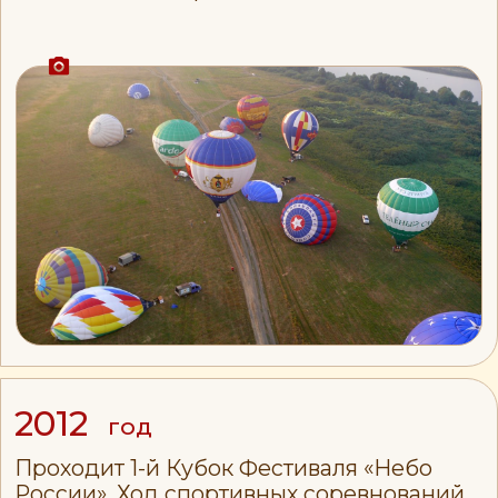
2017
год
Рязань принимает Чемпионат
России по воздухоплавательному
спорту. Разработана, протестирована
и внедрена уникальная система
управления вечерним свечением
«Сигналинка». К 2017 году вечернее
свечение стало визитной карточкой
фестиваля. Зарегистрирован
товарный знак «Небо России».