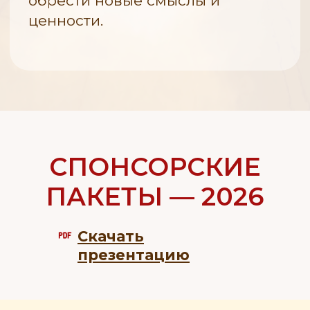
зоны Генерального спонсора
Генерального спонсо
на фестивальной площадке.
на официальных меро
Фестиваля 2026.
Демонстрация фирменного
аэростата Генерального
спонсора на утренних
привязных подъемах
и вечернем свечении
на фестивальной площадке.
СТАТУС: ОФИЦИАЛЬНЫЙ
СПОНСОР
Спонсорский взнос:
3 600 000 ₽
Реализация всех опций
возможна при заключении