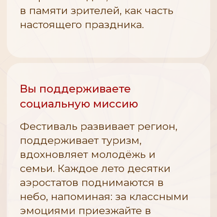
СПОНСОР
Спонсорский взнос:
6 500 000 ₽
Реализация всех опций
возможна при заключении
договора
до 20.05.2026
Оставить заявку
и обсудить
детали по пакету Генерального
спонсора
Три публикации с уп
Изготовление комплекта
Генерального спонсо
теплового аэростата
социальных сетях Фес
с фирменной оболочкой
(Telegram, MAX, VK) —
на основе логотипа
подготовки, проведен
Генерального спонсора и её
завершения мероприя
эксплуатация во время
фестиваля 2026
(от 2 880 000 ₽ из общей
суммы).
Проведение одного и