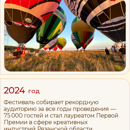
подарки гостям,
брендированные аэростаты
и сцены — каждый формат
можно сделать уникальным.
Живое общение с гостями
закрепляет позитивное
впечатление.
Ваше имя остаётся в истории
Каждый год фестиваль
собирает более 50 000 гостей
за неделю проведения
фестиваля в августе. PR-
кампании начинаются в мае.
Общий охват наших
социальных сетей — более 30
000 подписчиков. Ваше имя
звучит в эфире, появляется
на фото и видео, остаётся