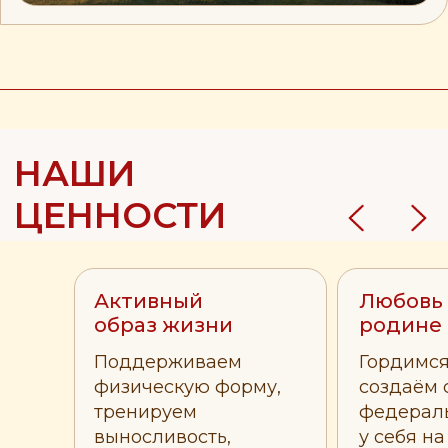
презентацию
СПОНСОРСКИЕ
ПАКЕТЫ — 2026
Скачать всю
таблицу
ГЕНЕРАЛЬНЫЙ СПОНСОР
ПАРТНЁР
Сравнить по
ОФИЦИАЛЬНЫЙ СПОНСОР
таблице
СПОНСОР
УЧАСТНИК ПРОЕКТА
Активный
Любовь 
образ жизни
родине
ЛЮБИТЕЛЬ НЕБА
Поддерживаем
Гордимся
физическую форму,
создаём 
тренируем
федераль
СТАТУС: ПАРТНЁР
выносливость,
у себя на