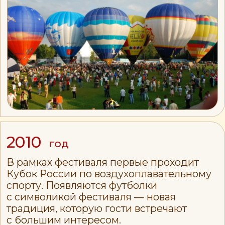
впервые фиксируют судьи-обсерверы
(ранее были только судьи-измерители).
2014
год
Спортивная часть впервые дополняется
музыкальной программой.
Фестиваль проходит в пойме реки
Павловки на Московском шоссе.
В полётах участвуют аэростаты
специальных форм: «Жёлтая подводная
лодка» и «Сердце».