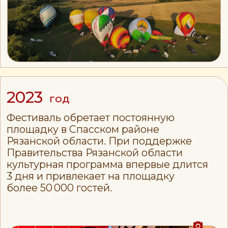
ПОЧЕМУ БРЕНДЫ
ВЫБИРАЮТ
«НЕБО РОССИИ»
Вы становитесь частью
эмоциональной истории
Воздушные шары — это символ
свободы, мечты и вдохновения.
В глазах аудитории восприятие
вашего бренда становится
тёплее. Фирменные фотозоны,