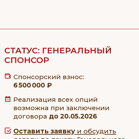
договора
до 20.06.2026
Оставить заявку
и обсудить
детали по пакету Участника
проекта
Одна публикация с у
Изготовление
Участника проекта в 
рекламного полотнища
сетях Фестиваля (Tele
с логотипом Участника
MAX, VK) — в период 
проекта для размещения
или после завершени
на одном из аэростатов
мероприятия.
(до 25 м²) и его
эксплуатация во время
Фестиваля (на полётах
Проведение одного из
и вечернем свечении).
Фестиваля 2026 под л
компании Участника п
Срок изготовления
полотнища — 1 месяц.
Возможность учредит
и вручить собственны
лучшим воздухоплава
Указание логотипа на номерах
Фестиваля 2026.
(70×70см), размещённых