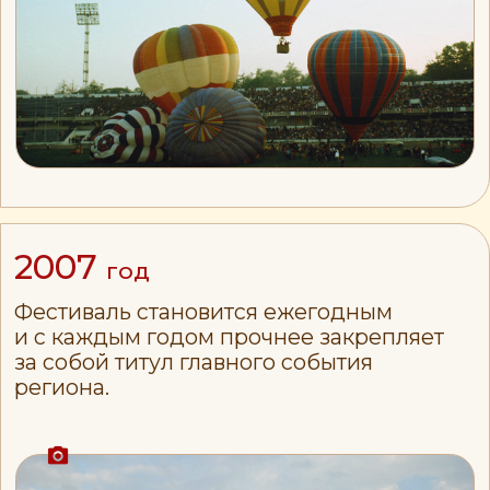
2010
год
В рамках фестиваля первые проходит
Кубок России по воздухоплавательному
спорту. Появляются футболки
с символикой фестиваля — новая
традиция, которую гости встречают
с большим интересом.
2012
год
Проходит 1-й Кубок Фестиваля «Небо
России». Ход спортивных соревнований