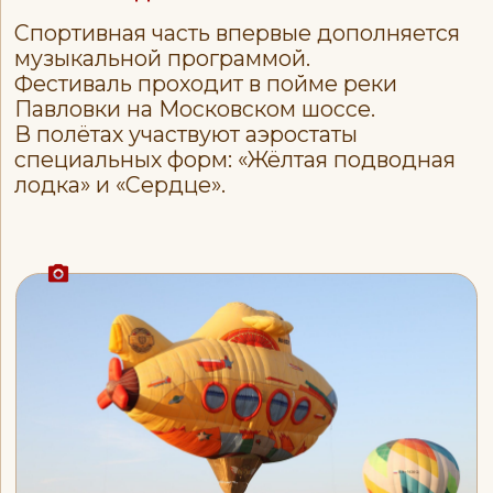
красивая традиция.
2022
год
Культурная программа фестиваля
расширяется: в празднике
принимают участие музыкальные
коллективы, мастера рукоделия,
владельцы фуд-кортов. Лётная зона
смещается на 50 км от Рязани.
Количество зрителей показало, что
расстояние — это всего лишь цифра.