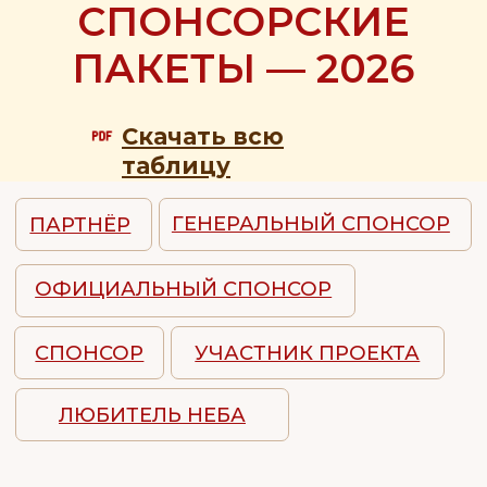
договора
до 20.05.2026
Оставить заявку
и обсудить
детали по пакету
Официального спонсора
Две публикации с уп
Изготовление фирменной
Официального спонсо
оболочки на основе
социальных сетях Фес
логотипа Официального
(Telegram, MAX, VK) —
спонсора и её
подготовки и после з
эксплуатация во время
мероприятия.
фестиваля 2026 (от 1 800
000 ₽ из общей суммы).
Срок изготовления
Проведение одного и
оболочки —
Фестиваля 2026 под л
от 2- х месяцев.
компании Официально
Возможность учредить
Указание логотипа на номерах
собственные призы л
(70×70см), размещённых
воздухоплавателям Ф
на гондолах аэростатов:
2026.