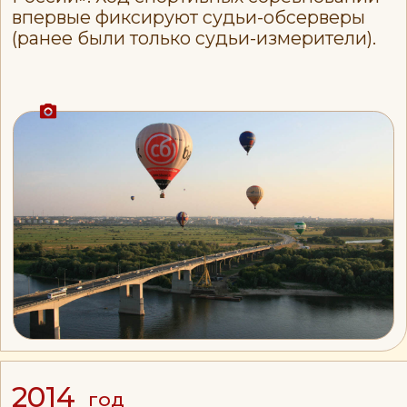
2020
год
Отметили 30-летие фестиваля. Вновь
почувствовали тёплую поддержку
зрителей: к нам приезжали гости,
которые были на самом первом
фестивале. Визуальной кульминацией
становится знаменитый полёт, в рамках
которого аэростаты устроили заплыв
с SUP-сёрферами. Рождается ещё одна