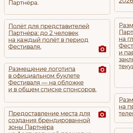
Фестиваля (Telegram, 
с логотипом Спонсора
в период подготовки 
для размещения
завершения мероприя
на одном из аэростатов
(до 50 м²) и его
эксплуатация во время
Фестиваля (на полётах
Проведение одного и
и вечернем свечении).
Фестиваля 2026 под л
компании Спонсора.
Срок изготовления
полотнища — 1 месяц.
Возможность учредить
собственные призы л
воздухоплавателям Ф
Указание логотипа на номерах
2026.
(70×70см), размещённых
на гондолах аэростатов:
не менее 10% площади.
Размещение логотипа
Спонсора с активной 
на главной странице с
Полёт для представителей
Фестиваля в разделе
Спонсора: 3 человека один
и партнёры» с момент
раз за весь период
заключения договора 
Фестиваля.
текущего календарног
Размещение логотипа
в официальном буклете