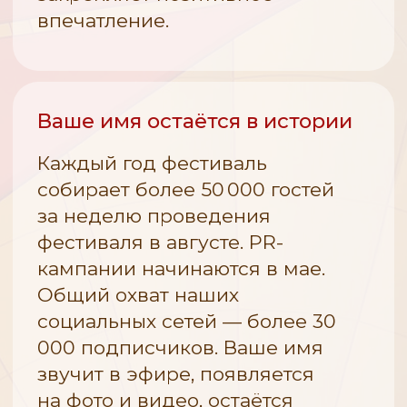
на фестивальной площадке.
Устное упоминание П
на официальных меро
Фестиваля 2026.
Демонстрация фирменного
аэростата Партнёра
на утренних привязных
Учёт индивидуальных
подъемах и вечернем
пожеланий Партнёра 
свечении на фестивальной
планировании и пров
площадке.
рекламной кампании 
подготовки и во врем
Фестиваля.
Указание логотипа на номерах
(70×70см), размещённых
на гондолах аэростатов:
не менее 20% площади.
СТАТУС: ГЕНЕРАЛЬНЫЙ