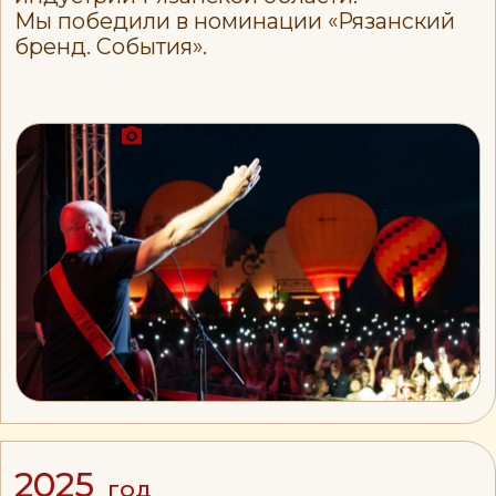
в памяти зрителей, как часть
настоящего праздника.
Вы поддерживаете
социальную миссию
Фестиваль развивает регион,
поддерживает туризм,
вдохновляет молодёжь и
семьи. Каждое лето десятки
аэростатов поднимаются в
небо, напоминая: за классными
эмоциями приезжайте в
Спасский район Рязанской
области.
Вы помогаете открывать