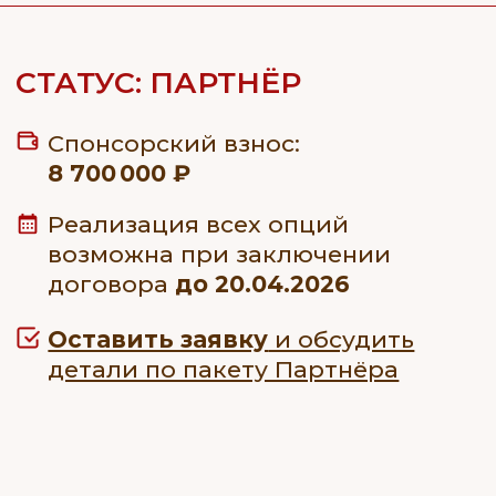
не менее 10% площади.
Размещение логотипа
Полёт для представителей
Официального спонс
Официального спонсора:
с активной ссылкой на
1 человек каждый день
странице сайта Фести
в период Фестиваля.
в разделе «Спонсоры 
с момента заключения
до конца текущего ка
Размещение логотипа
года.
в официальном буклете
Фестиваля — на 1 странице
и в общем списке спонсоров.
Размещение логотипа
на пресс-воле в зоне
Предоставление места для
телепоказа на меропр
создания брендированной
зоны Официального спонсора
на фестивальной площадке.
Устное упоминание
Официального спонс
на официальных меро
Фестиваля 2026.
Демонстрация фирменного
аэростата Официального
спонсора на утренних
привязных подъемах
и вечернем свечении
на фестивальной площадке.