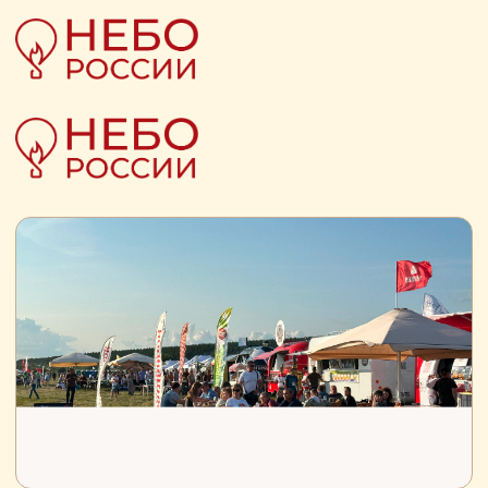
ДЛЯ СПОНСОРОВ
СПОРТ
ФЕСТИВАЛЬНАЯ ПЛОЩАДКА
РЕКЛАМА НА ШАРАХ
ШАРЫ И ПОЛЁТЫ
ИНФОРМАЦИЯ
ДЛЯ СПОНСОРОВ
СПОРТ
ФЕСТИВАЛЬНАЯ ПЛОЩАДКА
РЕКЛАМА НА ШАРАХ
ШАРЫ И ПОЛЁТЫ
ИНФОРМАЦИЯ
ТОЧКИ ПИТАНИЯ
С 7 по 9 августа
на фестивальной площадке
будет работать большая