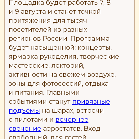
Объединяемся и едем
на Фестиваль «Небо России»
вместе!
ДАВАЙТЕ ДРУЖИТЬ
В СОЦИАЛЬНЫХ
СЕТЯХ
Новости
о фестивале, полётах
и много красивого
контента
*Деятельность Meta (соцсети