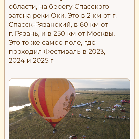
Площадка будет работать 7, 8
и 9 августа и станет точкой
притяжения для тысяч
посетителей из разных
регионов России. Программа
будет насыщенной: концерты,
ярмарка рукоделия, творческие
мастерские, лекторий,
активности на свежем воздухе,
зоны для фотосессий, отдыха
и питания. Главными
событиями станут
привязные
подъёмы
на шарах, встречи
с пилотами и
вечернее
свечение
аэростатов. Вход
свободный, для гостей