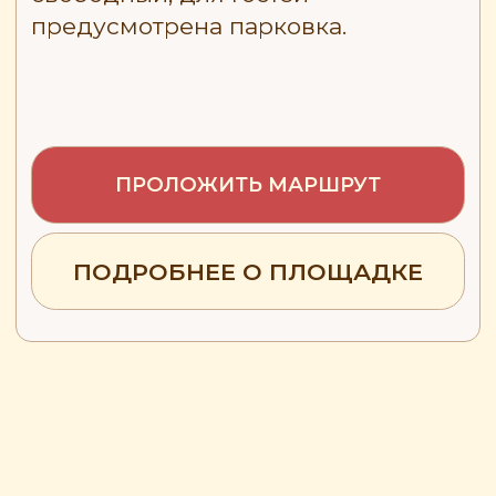
Facebook и Instagram) запрещена в
России как экстремистская.
Фестиваль воздухоплавания
«Небо России»
+7 4912 51 33 71
info@neborossii.ru
График работы: пн-пт с 10:00 до 19:00
(московское время)
ВСЁ ПРО ШАРЫ И ПОЛЁТЫ
— Вечернее свечение шаров
— Свободные полёты
— Привязные подъёмы
— Погода
— Правила наблюдения за полётами