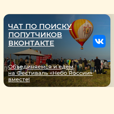
— Запись на полёт
ВСЁ ПРО ФЕСТИВАЛЬНУЮ ПЛОЩАДКУ
— Где находится
— Точки питания
— Программа
— Ярмарка рукоделия
— Творческие мастерские
— Живая музыка
ИНФОРМАЦИЯ
БУДЬТЕ С НАМИ
— О Фестивале
— Стать спонсором
— Как посетить?
— Стать волонтёром
— Для СМИ
— Фотобанк
МЫ В СОЦ.СЕТЯХ
— Отчёт 2025
— Вконтакте
— Telegram
— MAX
2026
Разработка сайта
С ЛЮБОВЬЮ К ЖИЗНИ,