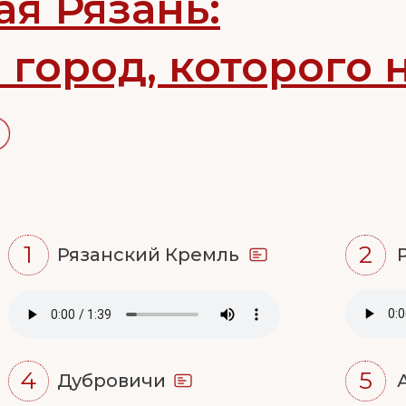
ая Рязань:
 город, которого 
1
2
Рязанский Кремль
4
5
Дубровичи