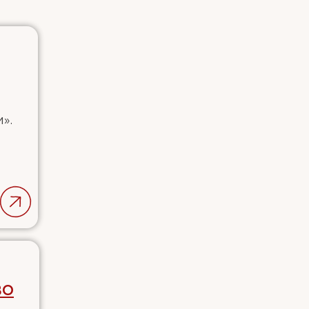
».
во