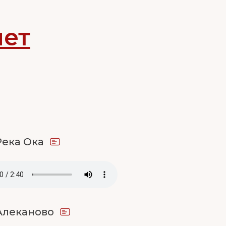
нет
Река Ока
Алеканово