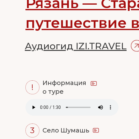
Рязань — Стар
путешествие в
Аудиогид IZI.TRAVEL
Информация
!
о туре
3
Село Шумашь