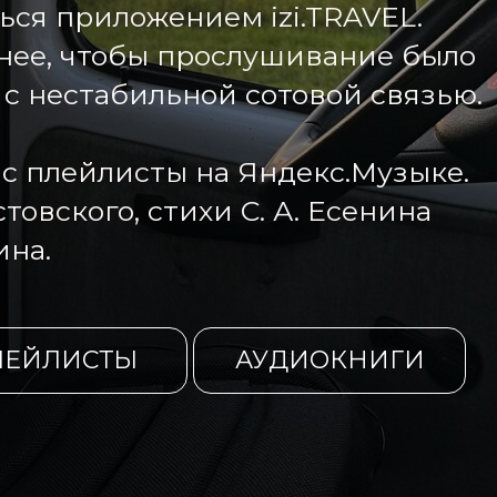
ься приложением izi.TRAVEL.
нее, чтобы прослушивание было
 с нестабильной сотовой связью.
ас плейлисты на Яндекс.Музыке.
товского, стихи С. А. Есенина
ина.
ЛЕЙЛИСТЫ
АУДИОКНИГИ